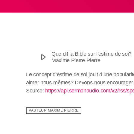
Que dit la Bible sur l'estime de soi?
play_arrow
Maxime Pierre-Pierre
Le concept d’estime de soi jouit d’une popular
aimer nous-mêmes? Devons-nous encourager nos 
Source:
https://api.sermonaudio.com/v2/rss/s
PASTEUR MAXIME PIERRE
email