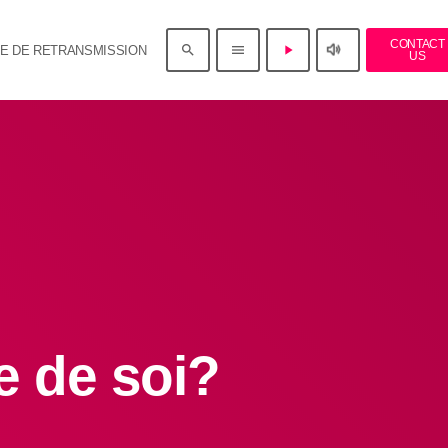
CONTACT
volume_up
search
menu
play_arrow
E DE RETRANSMISSION
US
me de soi?