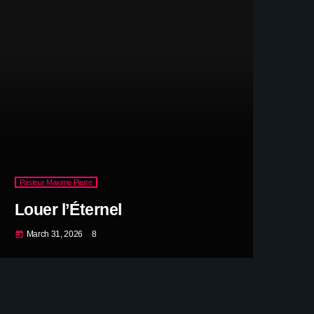
Pasteur Maxime Pierre
Louer l’Éternel
March 31, 2026
8
today