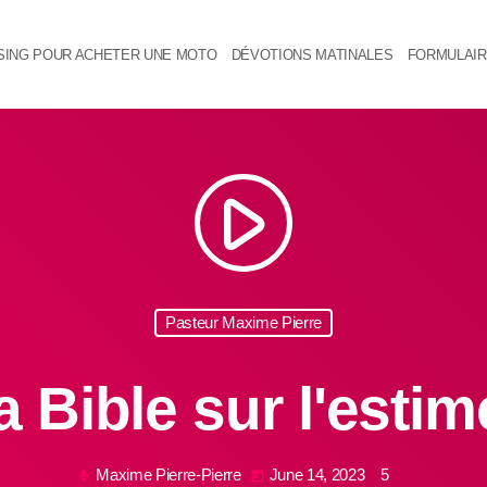
SING POUR ACHETER UNE MOTO
DÉVOTIONS MATINALES
FORMULAIR
play_arrow
Pasteur Maxime Pierre
a Bible sur l'esti
Maxime Pierre-Pierre
June 14, 2023
5
mic
today