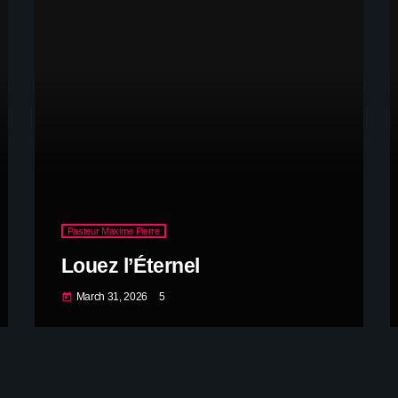
Pasteur Maxime Pierre
Louez l’Éternel
March 31, 2026
5
today