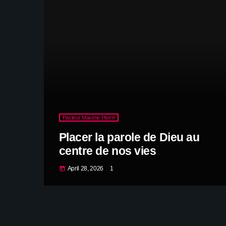
Pasteur Maxime Pierre
Placer la parole de Dieu au
centre de nos vies
April 28, 2026
1
today