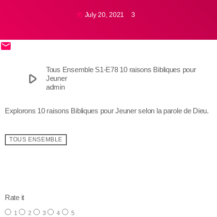
July 20, 2021
3
today
email
share
close
Tous Ensemble S1-E78 10 raisons Bibliques pour
play_arrow
Jeuner
admin
Explorons 10 raisons Bibliques pour Jeuner selon la parole de Dieu.
TOUS ENSEMBLE
email
Rate it
1
2
3
4
5