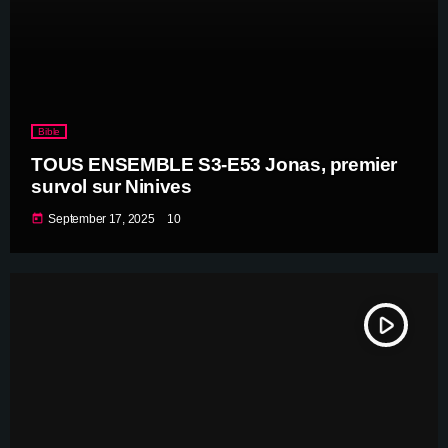
Bible
TOUS ENSEMBLE S3-E53 Jonas, premier
survol sur Ninives
today
September 17, 2025
10
play_arrow