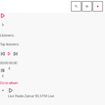
search
menu
play_arrow
lay_arrow
keyboard_arrow_right
Listeners:
Top listeners:
kip_previous
skip_next
play_arrow
00:00
00:00
chevron_left
laylist_play
chevron_left
Go to album
play_arrow
Live
Radio Zamar 90.3 FM Live