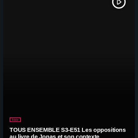
play_arrow
Bible
TOUS ENSEMBLE S3-E51 Les oppositions
au livre de Jonas et son contexte