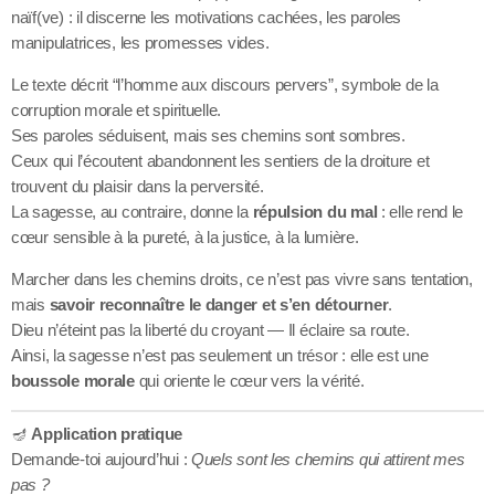
naïf(ve) : il discerne les motivations cachées, les paroles
manipulatrices, les promesses vides.
Le texte décrit “l’homme aux discours pervers”, symbole de la
corruption morale et spirituelle.
Ses paroles séduisent, mais ses chemins sont sombres.
Ceux qui l’écoutent abandonnent les sentiers de la droiture et
trouvent du plaisir dans la perversité.
La sagesse, au contraire, donne la
répulsion du mal
: elle rend le
cœur sensible à la pureté, à la justice, à la lumière.
Marcher dans les chemins droits, ce n’est pas vivre sans tentation,
mais
savoir reconnaître le danger et s’en détourner
.
Dieu n’éteint pas la liberté du croyant — Il éclaire sa route.
Ainsi, la sagesse n’est pas seulement un trésor : elle est une
boussole morale
qui oriente le cœur vers la vérité.
🪔
Application pratique
Demande-toi aujourd’hui :
Quels sont les chemins qui attirent mes
pas ?