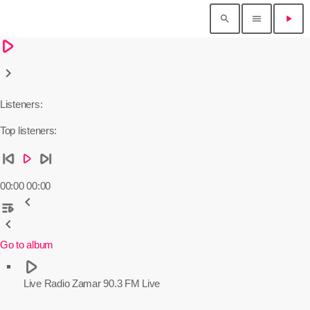
search
menu
play_arrow
lay_arrow
keyboard_arrow_right
Listeners:
Top listeners:
kip_previous
skip_next
play_arrow
00:00
00:00
chevron_left
laylist_play
chevron_left
Go to album
play_arrow
Live
Radio Zamar 90.3 FM Live