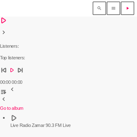
search
menu
play_arrow
lay_arrow
keyboard_arrow_right
Listeners:
Top listeners:
kip_previous
skip_next
play_arrow
00:00
00:00
chevron_left
laylist_play
chevron_left
Go to album
play_arrow
Live
Radio Zamar 90.3 FM Live