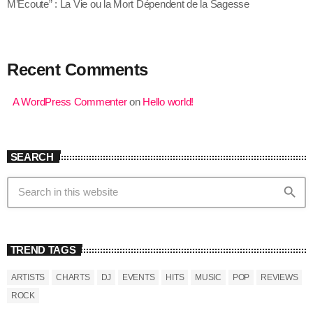
M’Écoute” : La Vie ou la Mort Dépendent de la Sagesse
Recent Comments
A WordPress Commenter
on
Hello world!
SEARCH
search
TREND TAGS
ARTISTS
CHARTS
DJ
EVENTS
HITS
MUSIC
POP
REVIEWS
ROCK