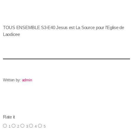
TOUS ENSEMBLE S3-E40 Jesus est La Source pour l’Eglise de
Laodicee
Written by:
admin
email
Rate it
1
2
3
4
5