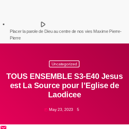
play_arrow
Placer la parole de Dieu au centre de nos vies
Maxime Pierre-
Pierre
Uncategorized
TOUS ENSEMBLE S3-E40 Jesus
est La Source pour l’Eglise de
Laodicee
May 23, 2023
5
today
email