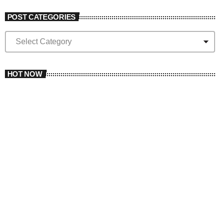
POST CATEGORIES
P
O
S
T
C
HOT NOW
A
T
E
G
O
R
I
E
S